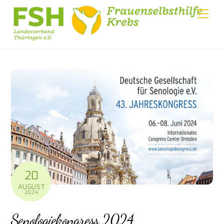
Skip
Me
to
content
20
AUGUST
2024
Senologiekongress 2024