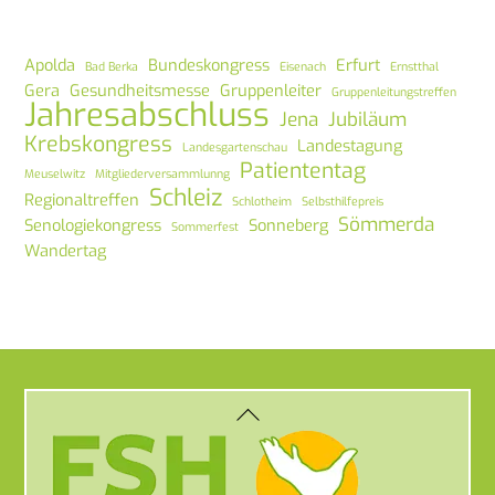
Apolda
Bundeskongress
Erfurt
Bad Berka
Eisenach
Ernstthal
Gera
Gesundheitsmesse
Gruppenleiter
Gruppenleitungstreffen
Jahresabschluss
Jena
Jubiläum
Krebskongress
Landestagung
Landesgartenschau
Patiententag
Meuselwitz
Mitgliederversammlunng
Schleiz
Regionaltreffen
Schlotheim
Selbsthilfepreis
Sömmerda
Senologiekongress
Sonneberg
Sommerfest
Wandertag
Back
To
Top