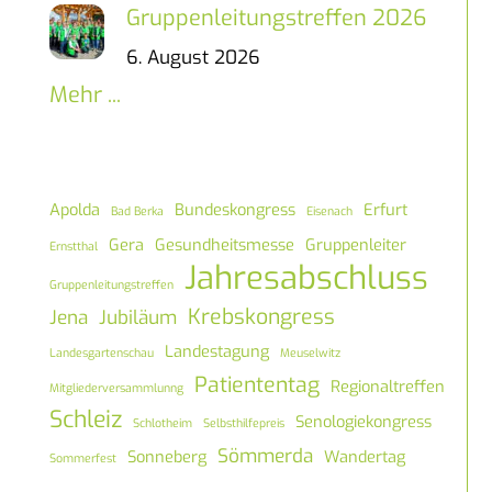
Gruppenleitungstreffen 2026
6. August 2026
Mehr ...
Apolda
Bundeskongress
Erfurt
Bad Berka
Eisenach
Gera
Gesundheitsmesse
Gruppenleiter
Ernstthal
Jahresabschluss
Gruppenleitungstreffen
Krebskongress
Jena
Jubiläum
Landestagung
Landesgartenschau
Meuselwitz
Patiententag
Regionaltreffen
Mitgliederversammlunng
Schleiz
Senologiekongress
Schlotheim
Selbsthilfepreis
Sömmerda
Sonneberg
Wandertag
Sommerfest