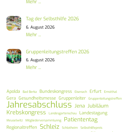
Mehr ...
Tag der Selbsthilfe 2026
6. August 2026
Mehr ...
Gruppenleitungstreffen 2026
6. August 2026
Mehr ...
Apolda
Bundeskongress
Erfurt
Bad Berka
Eisenach
Ernstthal
Gera
Gesundheitsmesse
Gruppenleiter
Gruppenleitungstreffen
Jahresabschluss
Jena
Jubiläum
Krebskongress
Landestagung
Landesgartenschau
Patiententag
Meuselwitz
Mitgliederversammlunng
Schleiz
Regionaltreffen
Schlotheim
Selbsthilfepreis