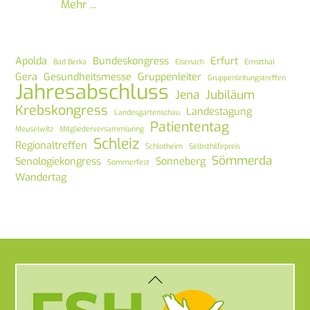
Mehr ...
Apolda
Bundeskongress
Erfurt
Bad Berka
Eisenach
Ernstthal
Gera
Gesundheitsmesse
Gruppenleiter
Gruppenleitungstreffen
Jahresabschluss
Jena
Jubiläum
Krebskongress
Landestagung
Landesgartenschau
Patiententag
Meuselwitz
Mitgliederversammlunng
Schleiz
Regionaltreffen
Schlotheim
Selbsthilfepreis
Sömmerda
Senologiekongress
Sonneberg
Sommerfest
Wandertag
Back
To
Top