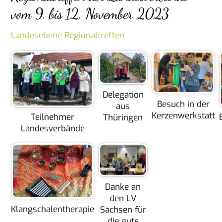
vom 9. bis 12. November 2023
Landesebene
Regionaltreffen
Delegation
Besuch in der
aus
Kerzenwerkstatt
Teilnehmer
Thüringen
Landesverbände
Danke an
den LV
Klangschalentherapie
Sachsen für
die gute