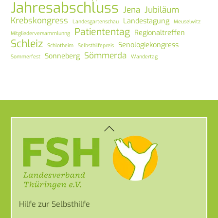
Jahresabschluss
Jena
Jubiläum
Krebskongress
Landestagung
Landesgartenschau
Meuselwitz
Patiententag
Regionaltreffen
Mitgliederversammlunng
Schleiz
Senologiekongress
Schlotheim
Selbsthilfepreis
Sömmerda
Sonneberg
Sommerfest
Wandertag
Back
To
Top
Hilfe zur Selbsthilfe