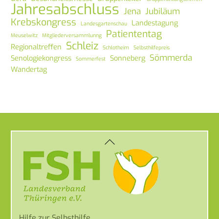
Jahresabschluss
Jena
Jubiläum
Krebskongress
Landestagung
Landesgartenschau
Patiententag
Meuselwitz
Mitgliederversammlunng
Schleiz
Regionaltreffen
Schlotheim
Selbsthilfepreis
Sömmerda
Senologiekongress
Sonneberg
Sommerfest
Wandertag
Back
To
Top
Hilfe zur Selbsthilfe