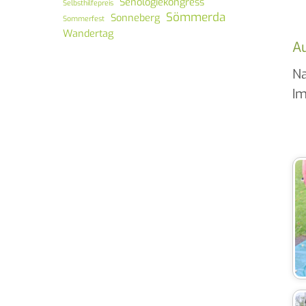
Senologiekongress
Selbsthilfepreis
Sömmerda
Sonneberg
Sommerfest
Wandertag
Au
Na
I