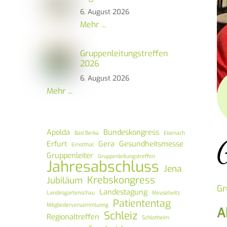
6. August 2026
Mehr ...
Gruppenleitungstreffen
2026
6. August 2026
Mehr ...
Apolda
Bundeskongress
Bad Berka
Eisenach
Erfurt
Gera
Gesundheitsmesse
Ernstthal
Gruppenleiter
Gruppenleitungstreffen
Jahresabschluss
Jena
Krebskongress
Jubiläum
Gr
Landestagung
Landesgartenschau
Meuselwitz
Patiententag
Mitgliederversammlunng
A
Schleiz
Regionaltreffen
Schlotheim