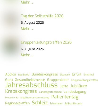
Mehr ...
Tag der Selbsthilfe 2026
6. August 2026
Mehr ...
Gruppenleitungstreffen 2026
6. August 2026
Mehr ...
Apolda
Bundeskongress
Erfurt
Bad Berka
Eisenach
Ernstthal
Gera
Gesundheitsmesse
Gruppenleiter
Gruppenleitungstreffen
Jahresabschluss
Jena
Jubiläum
Krebskongress
Landestagung
Landesgartenschau
Patiententag
Meuselwitz
Mitgliederversammlunng
Schleiz
Regionaltreffen
Schlotheim
Selbsthilfepreis