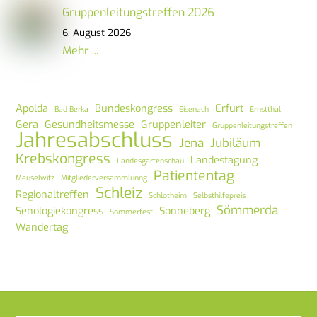
Gruppenleitungstreffen 2026
6. August 2026
Mehr ...
Apolda
Bundeskongress
Erfurt
Bad Berka
Eisenach
Ernstthal
Gera
Gesundheitsmesse
Gruppenleiter
Gruppenleitungstreffen
Jahresabschluss
Jena
Jubiläum
Krebskongress
Landestagung
Landesgartenschau
Patiententag
Meuselwitz
Mitgliederversammlunng
Schleiz
Regionaltreffen
Schlotheim
Selbsthilfepreis
Sömmerda
Senologiekongress
Sonneberg
Sommerfest
Wandertag