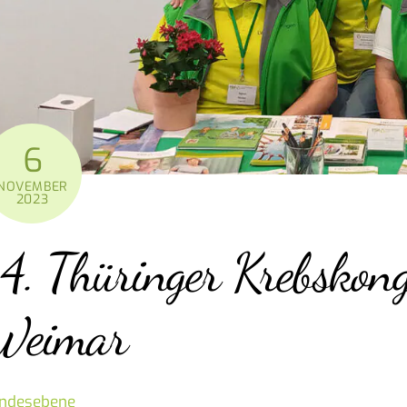
6
NOVEMBER
2023
14. Thüringer Krebskon
Weimar
ndesebene