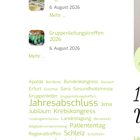
6. August 2026
Mehr ...
Gruppenleitungstreffen
2026
6. August 2026
Mehr ...
Apolda
Bundeskongress
Bad Berka
Eisenach
Erfurt
Gera
Gesundheitsmesse
Ernstthal
Gruppenleiter
Gruppenleitungstreffen
Jahresabschluss
Jena
Krebskongress
Jubiläum
Landestagung
Landesgartenschau
Meuselwitz
Patiententag
Mitgliederversammlunng
Schleiz
Regionaltreffen
Schlotheim
La