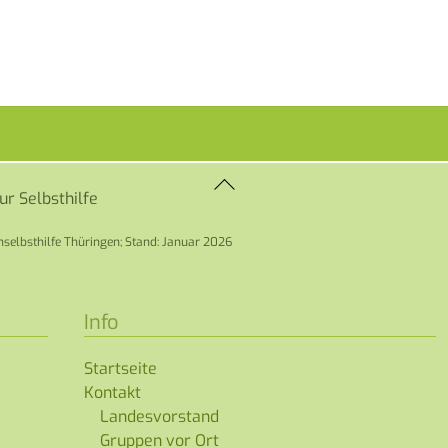
Back
zur Selbsthilfe
To
Top
selbsthilfe Thüringen; Stand: Januar 2026
Info
Startseite
Kontakt
Landesvorstand
Gruppen vor Ort