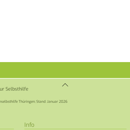
Back
zur Selbsthilfe
To
Top
selbsthilfe Thüringen; Stand: Januar 2026
Info