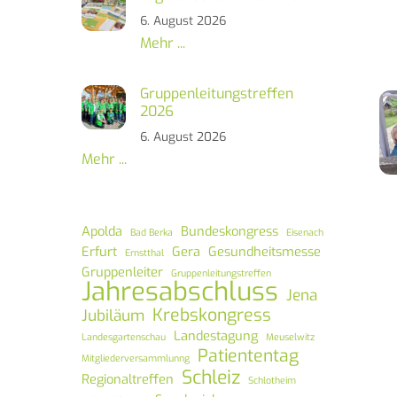
6. August 2026
Mehr ...
Gruppenleitungstreffen
2026
6. August 2026
Mehr ...
Apolda
Bundeskongress
Bad Berka
Eisenach
Erfurt
Gera
Gesundheitsmesse
Ernstthal
Gruppenleiter
Gruppenleitungstreffen
Jahresabschluss
Jena
Krebskongress
Jubiläum
Landestagung
Landesgartenschau
Meuselwitz
Patiententag
Mitgliederversammlunng
Schleiz
Regionaltreffen
Schlotheim