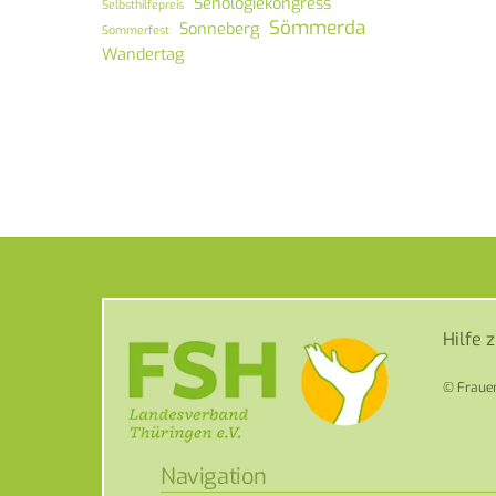
Senologiekongress
Selbsthilfepreis
Sömmerda
Sonneberg
Sommerfest
Wandertag
Hilfe 
© Frauen
Navigation