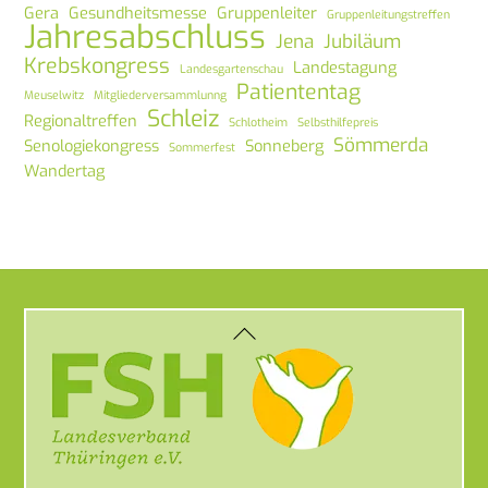
Gera
Gesundheitsmesse
Gruppenleiter
Gruppenleitungstreffen
Jahresabschluss
Jena
Jubiläum
Krebskongress
Landestagung
Landesgartenschau
Patiententag
Meuselwitz
Mitgliederversammlunng
Schleiz
Regionaltreffen
Schlotheim
Selbsthilfepreis
Sömmerda
Senologiekongress
Sonneberg
Sommerfest
Wandertag
Back
To
Top